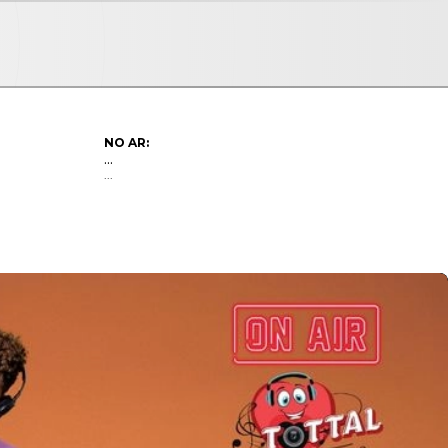
NO AR:
...
...