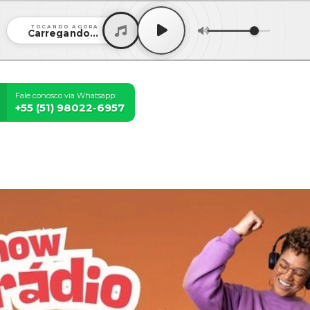
TOCANDO AGORA
Carregando...
Fale conosco via Whatsapp:
+55 (51) 98022-6957
ns
Contato
Recados
Chat