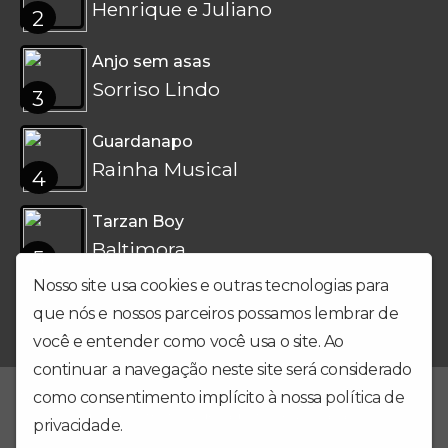
Henrique e Juliano
2
Anjo sem asas
Sorriso Lindo
3
Guardanapo
Rainha Musical
4
Tarzan Boy
Baltimora
5
Nosso site usa cookies e outras tecnologias para
que nós e nossos parceiros possamos lembrar de
você e entender como você usa o site. Ao
continuar a navegação neste site será considerado
como consentimento implícito à nossa
política de
No ar desde setembro de 2019, a Tottal FM veio pra ficar, e veio
pra ser Um show de rádio no seu coração!
privacidade
.