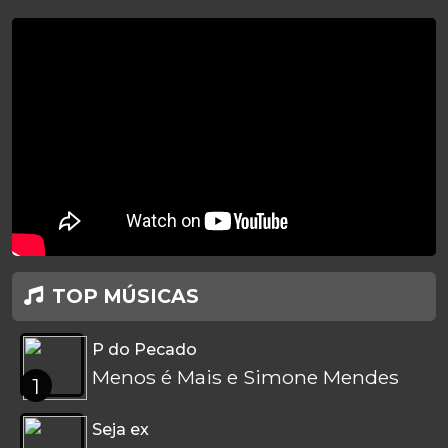
TOP MÚSICAS
P do Pecado
Menos é Mais e Simone Mendes
1
Seja ex